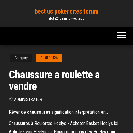
Skip
best us poker sites forum
to
slots247smmc.web.app
the
content
Category
Delilli14426
Chaussure a roulette a
vendre
By
ADMINISTRATOR
Rêver de
chaussures
signification interprétation en…
Chaussures à Roulettes Heelys - Acheter Basket Heelys ici
Achetez vos Heelys ici. Nous proposons des Heelys pour